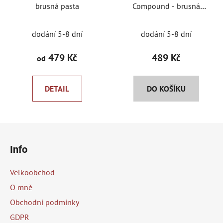
brusná pasta
Compound - brusná
leštící pasta
dodání 5-8 dní
dodání 5-8 dní
479 Kč
489 Kč
od
DETAIL
DO KOŠÍKU
Z
á
Info
p
a
Velkoobchod
t
O mně
í
Obchodní podmínky
GDPR