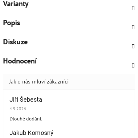
Varianty
Popis
Diskuze
Hodnocení
Jiří Šebesta
Hodnocení obchodu je 2 z 5 hvězdiček.
4.5.2026
Dlouhé dodání.
Jakub Komosný