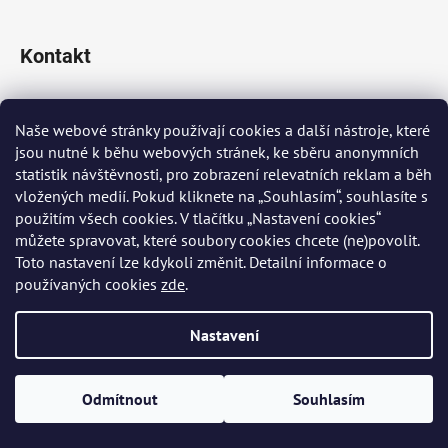
Kontakt
info
@
peknaklasika.cz
Naše webové stránky používají cookies a další nástroje, které
jsou nutné k běhu webových stránek, ke sběru anonymních
+420 778 002 430
statistik návštěvnosti, pro zobrazení relevatních reklam a běh
vložených medií. Pokud kliknete na „Souhlasím“, souhlasíte s
použitím všech cookies. V tlačítku „Nastavení cookies“
Přijímáme online platby
můžete spravovat, které soubory cookies chcete (ne)povolit.
Toto nastavení lze kdykoli změnit. Detailní informace o
používaných cookies
zde
.
Nastavení
Vytvořil Shoptet
Odmítnout
Souhlasím
Copyright 2026
PĚKNÁ KLASIKA
. Všechna práva vyhrazena.
Upravit nastavení cookies