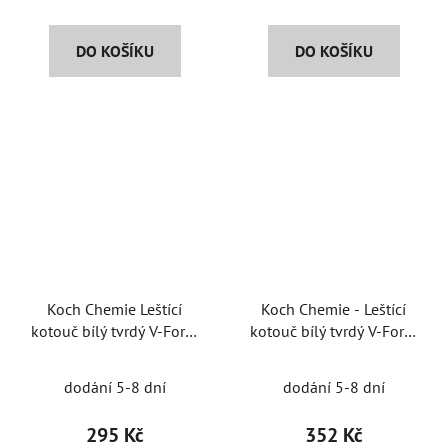
DO KOŠÍKU
DO KOŠÍKU
Koch Chemie Leštící
Koch Chemie - Leštící
kotouč bílý tvrdý V-Form
kotouč bílý tvrdý V-Form
na unašeč 125mm
na unašeč 150mm
dodání 5-8 dní
dodání 5-8 dní
295 Kč
352 Kč