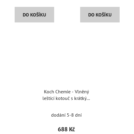
DO KOŠÍKU
DO KOŠÍKU
Koch Chemie - Vlněný
leštící kotouč s krátkým
chlupem na unašeč
150mm
dodání 5-8 dní
688 Kč