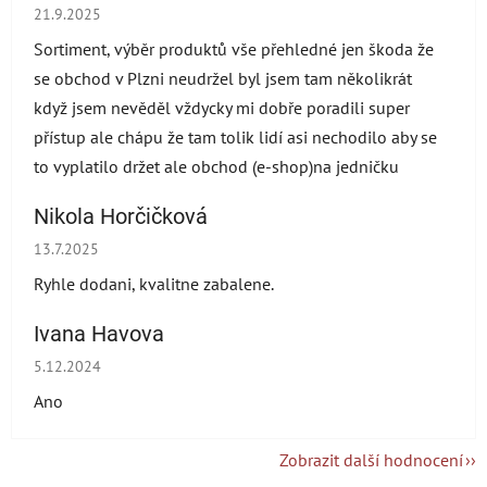
Hodnocení obchodu je 5 z 5 hvězdiček.
21.9.2025
Sortiment, výběr produktů vše přehledné jen škoda že
se obchod v Plzni neudržel byl jsem tam několikrát
když jsem nevěděl vždycky mi dobře poradili super
přístup ale chápu že tam tolik lidí asi nechodilo aby se
to vyplatilo držet ale obchod (e-shop)na jedničku
Nikola Horčičková
Hodnocení obchodu je 5 z 5 hvězdiček.
13.7.2025
Ryhle dodani, kvalitne zabalene.
Ivana Havova
Hodnocení obchodu je 5 z 5 hvězdiček.
5.12.2024
Ano
Zobrazit další hodnocení