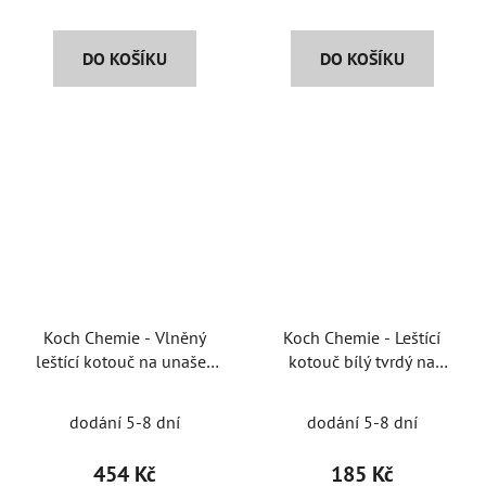
DO KOŠÍKU
DO KOŠÍKU
Koch Chemie - Vlněný
Koch Chemie - Leštící
leštící kotouč na unašeč
kotouč bílý tvrdý na
150 mm (beránek)
unašeč 75mm
dodání 5-8 dní
dodání 5-8 dní
454 Kč
185 Kč