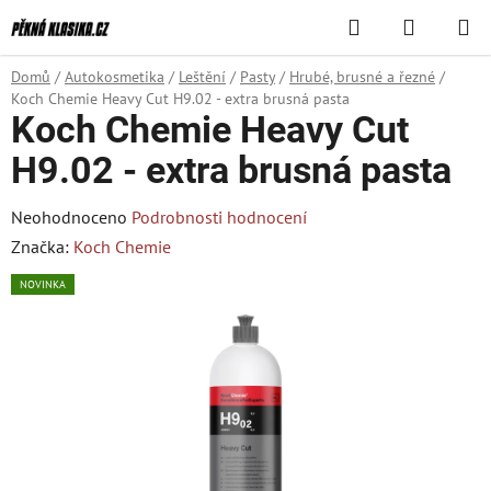
Přejít
Hledat
NÁKUPN
na
KOŠÍK
obsah
Domů
/
Autokosmetika
/
Leštění
/
Pasty
/
Hrubé, brusné a řezné
/
Koch Chemie Heavy Cut H9.02 - extra brusná pasta
Koch Chemie Heavy Cut
H9.02 - extra brusná pasta
Průměrné
Neohodnoceno
Podrobnosti hodnocení
hodnocení
Značka:
Koch Chemie
produktu
NOVINKA
je
0,0
z
5
hvězdiček.