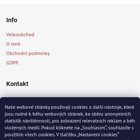
Z
á
Info
p
a
Velkoobchod
t
O mně
í
Obchodní podmínky
GDPR
Kontakt
info
@
peknaklasika.cz
Naše webové stránky používají cookies a další nástroje, které
jsou nutné k běhu webových stránek, ke sběru anonymních
+420 778 002 430
statistik návštěvnosti, pro zobrazení relevatních reklam a běh
vložených medií. Pokud kliknete na „Souhlasím“, souhlasíte s
použitím všech cookies. V tlačítku „Nastavení cookies“