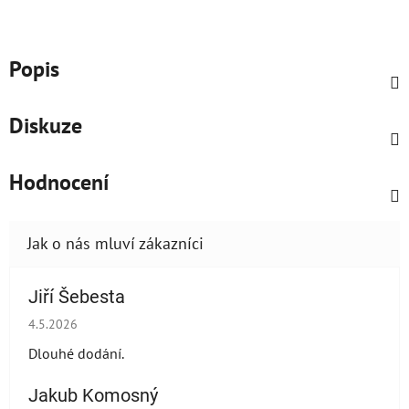
Popis
Diskuze
Hodnocení
Jiří Šebesta
Hodnocení obchodu je 2 z 5 hvězdiček.
4.5.2026
Dlouhé dodání.
Jakub Komosný