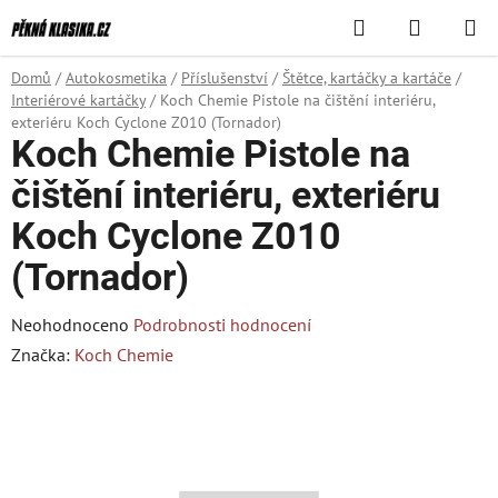
Přejít
Hledat
NÁKUPN
na
KOŠÍK
obsah
Domů
/
Autokosmetika
/
Příslušenství
/
Štětce, kartáčky a kartáče
/
Interiérové kartáčky
/
Koch Chemie Pistole na čištění interiéru,
exteriéru Koch Cyclone Z010 (Tornador)
Koch Chemie Pistole na
čištění interiéru, exteriéru
Koch Cyclone Z010
(Tornador)
Průměrné
Neohodnoceno
Podrobnosti hodnocení
hodnocení
Značka:
Koch Chemie
produktu
je
0,0
z