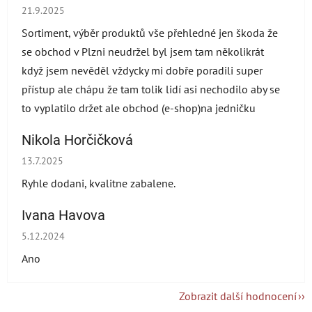
Hodnocení obchodu je 5 z 5 hvězdiček.
21.9.2025
Sortiment, výběr produktů vše přehledné jen škoda že
se obchod v Plzni neudržel byl jsem tam několikrát
když jsem nevěděl vždycky mi dobře poradili super
přístup ale chápu že tam tolik lidí asi nechodilo aby se
to vyplatilo držet ale obchod (e-shop)na jedničku
Nikola Horčičková
Hodnocení obchodu je 5 z 5 hvězdiček.
13.7.2025
Ryhle dodani, kvalitne zabalene.
Ivana Havova
Hodnocení obchodu je 5 z 5 hvězdiček.
5.12.2024
Ano
Zobrazit další hodnocení