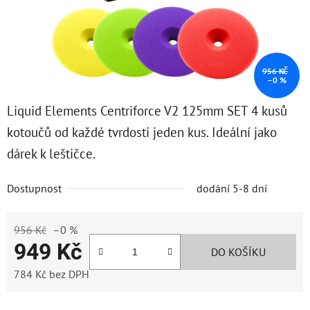
956 KČ
–0 %
Liquid Elements Centriforce V2 125mm SET 4 kusů
kotoučů od každé tvrdosti jeden kus. Ideální jako
dárek k leštičce.
Dostupnost
dodání 5-8 dní
956 Kč
–0 %
949 Kč
DO KOŠÍKU
784 Kč bez DPH
Měrná cena: