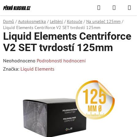
Přejít
Hledat
NÁKUPN
na
KOŠÍK
obsah
Domů
/
Autokosmetika
/
Leštění
/
Kotouče
/
Na unašeč 125mm
/
Liquid Elements Centriforce V2 SET tvrdostí 125mm
Liquid Elements Centriforce
V2 SET tvrdostí 125mm
Průměrné
Neohodnoceno
Podrobnosti hodnocení
hodnocení
Značka:
Liquid Elements
produktu
je
0,0
z
5
hvězdiček.