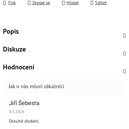
Tisk
Zeptat se
Hlídat
Sdílet
Popis
Diskuze
Hodnocení
Jiří Šebesta
Hodnocení obchodu je 2 z 5 hvězdiček.
4.5.2026
Dlouhé dodání.