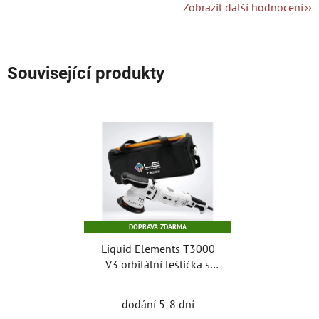
Zobrazit další hodnocení
Související produkty
DOPRAVA ZDARMA
Liquid Elements T3000
V3 orbitální leštička s
brašnou
Průměrné
dodání 5-8 dní
hodnocení