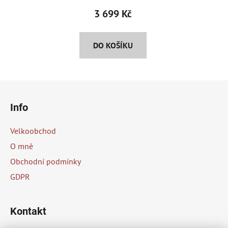
produktu
3 699 Kč
je
5,0
DO KOŠÍKU
z
5
hvězdiček.
Z
á
Info
p
a
Velkoobchod
t
O mně
í
Obchodní podmínky
GDPR
Kontakt