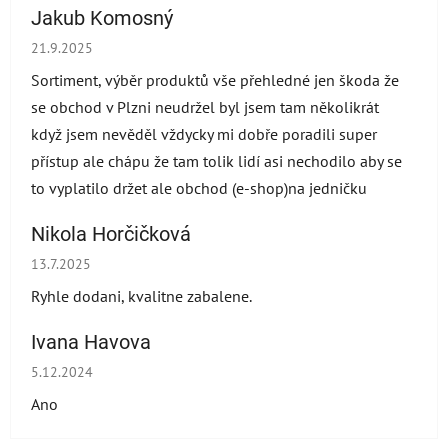
Jakub Komosný
Hodnocení obchodu je 5 z 5 hvězdiček.
21.9.2025
Sortiment, výběr produktů vše přehledné jen škoda že
se obchod v Plzni neudržel byl jsem tam několikrát
když jsem nevěděl vždycky mi dobře poradili super
přístup ale chápu že tam tolik lidí asi nechodilo aby se
to vyplatilo držet ale obchod (e-shop)na jedničku
Nikola Horčičková
Hodnocení obchodu je 5 z 5 hvězdiček.
13.7.2025
Ryhle dodani, kvalitne zabalene.
Ivana Havova
Hodnocení obchodu je 5 z 5 hvězdiček.
5.12.2024
Ano