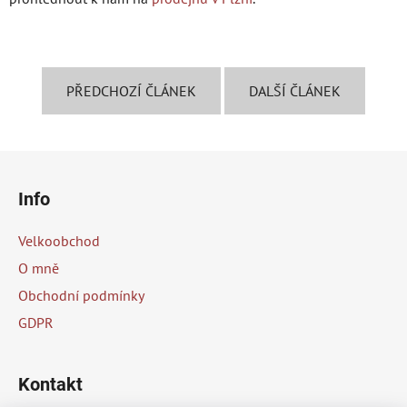
PŘEDCHOZÍ ČLÁNEK
DALŠÍ ČLÁNEK
Z
á
Info
p
a
Velkoobchod
t
O mně
í
Obchodní podmínky
GDPR
Kontakt