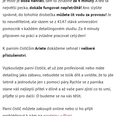
je mistr je
doba nahřátí
, tam to zvládne
za 4 minuty
. A teď ta
největší pecka,
dokáže fungovat nepřetržitě!
Ano slyšíte
správně, do tohohle drobečka
můžete lít vodu za provozu!
Je
to neuvěřitelné, ale rázem se z 4147 stává univerzální
pomocník v každém detailingovém studiu. Za 4 minuty
připraven na práci a zvládne pracovat celý den!
K parním čističům
Ariete
dokážeme sehnat i
veškeré
přislušenství
.
Vyzkoušejte parní čističe, ať už jste profesionál nebo máte
detailing jako zábavu, nebudete se tolik dřít a uvidíte, že to jde
šetrně a jednoduše jen s pomocí páry. Rychle se z parníka
stane váš nejlepší přítel v dílně a až vaše paní zjistí co to umí,
přijďte si pro další :D budeme se na vás těšit.
Parní čistič můžete zakoupit online nebo si ho přijít
prohlédnout k nám na
prodejnu v Plzni
.