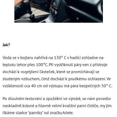
Jak?
Voda se v bojleru nahřívá na 130
° C v hadici zchladne na
teplotu lehce přes 100°C. Při vystříknutí páry ven z přístroje
dochází k rozptýlení částeček, které se promíchávají se
studeným vzduchem, čímž dochází k prudkému ochlazení. Ve
vzdálenosti cca 40 cm od výstupu má pára bezpečných 50° C.
Po dlouhém testování a zpoždění ve výrobě, se nám povedlo
naskladnit krásné a hlavně velmi kvalitní parní čističe, my jím
říkáme sladce "parníky" od značky Ariete.