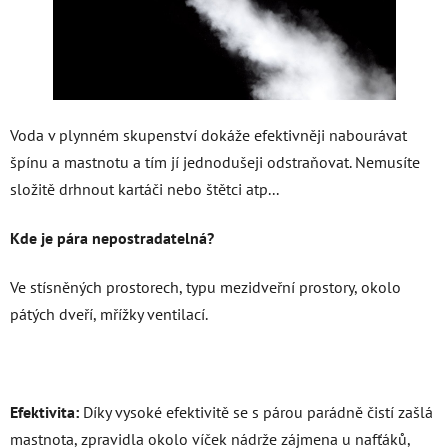
Voda v plynném skupenství dokáže efektivněji nabourávat
špínu a mastnotu a tím jí jednodušeji odstraňovat. Nemusíte
složitě drhnout kartáči nebo štětci atp...
Kde je pára nepostradatelná?
Ve stísněných prostorech, typu mezidveřní prostory, okolo
pátých dveří, mřížky ventilací.
Efektivita:
Díky vysoké efektivitě se s párou parádně čistí zašlá
mastnota, zpravidla okolo víček nádrže zájmena u nafťáků,