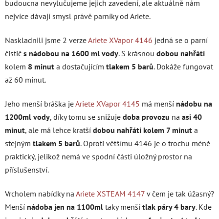
budoucna nevylučujeme jejich zavedení, ale aktuálně nám
nejvíce dávají smysl právě parníky od Ariete.
Naskladnili jsme 2 verze
Ariete XVapor 4146
jedná se o parní
čistič
s nádobou na 1600 ml vody
. S krásnou
dobou nahřátí
kolem
8 minut
a dostačujícím
tlakem 5 barů
. Dokáže fungovat
až 60 minut.
Jeho menší bráška je
Ariete XVapor 4145
má menší
nádobu na
1200ml vody
, díky tomu se snižuje
doba provozu
na
asi 40
minut
, ale má lehce kratší
dobou nahřátí kolem 7 minut
a
stejným
tlakem 5 barů
. Oproti většímu 4146 je o trochu méně
praktický, jelikož nemá ve spodní části úložný prostor na
příslušenství.
Vrcholem nabídky na
Ariete XSTEAM 4147
v čem je tak úžasný?
Menší
nádoba jen na 1100ml
taky menší
tlak páry 4 bary
. Kde