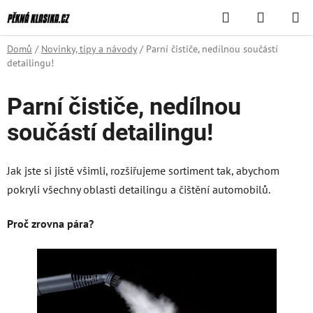
Přejít
Hledat
NÁKUPN
na
KOŠÍK
obsah
Domů
/
Novinky, tipy a návody
/
Parní čističe, nedílnou součástí
detailingu!
Parní čističe, nedílnou
součástí detailingu!
Jak jste si jistě všimli, rozšiřujeme sortiment tak, abychom
pokryli všechny oblasti detailingu a čištění automobilů.
Proč zrovna pára?