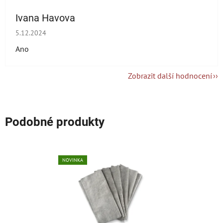
Ivana Havova
Hodnocení obchodu je 5 z 5 hvězdiček.
5.12.2024
Ano
Zobrazit další hodnocení
Podobné produkty
NOVINKA