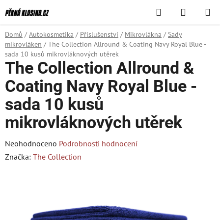
Přejít
Hledat
NÁKUPN
na
KOŠÍK
obsah
Domů
/
Autokosmetika
/
Příslušenství
/
Mikrovlákna
/
Sady
mikrovláken
/
The Collection Allround & Coating Navy Royal Blue -
sada 10 kusů mikrovláknových utěrek
The Collection Allround &
Coating Navy Royal Blue -
sada 10 kusů
mikrovláknových utěrek
Průměrné
Neohodnoceno
Podrobnosti hodnocení
hodnocení
Značka:
The Collection
produktu
je
0,0
z