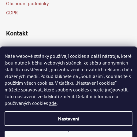
Obchodní podmínky
GDPR
Kontakt
info
@
peknaklasika.cz
Naše webové stránky používají cookies a další nástroje, které
jsou nutné k běhu webových stránek, ke sběru anonymních
+420 778 002 430
statistik návštěvnosti, pro zobrazení relevatních reklam a běh
vložených medií. Pokud kliknete na „Souhlasím“, souhlasíte s
použitím všech cookies. V tlačítku „Nastavení cookies“
Přijímáme online platby
můžete spravovat, které soubory cookies chcete (ne)povolit.
Toto nastavení lze kdykoli změnit. Detailní informace o
používaných cookies
zde
.
Nastavení
Vytvořil Shoptet