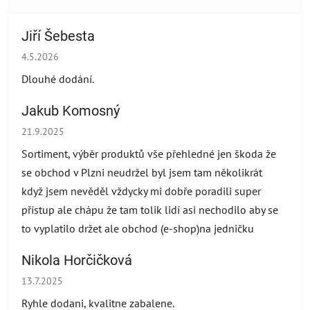
Jiří Šebesta
Hodnocení obchodu je 2 z 5 hvězdiček.
4.5.2026
Dlouhé dodání.
Jakub Komosný
Hodnocení obchodu je 5 z 5 hvězdiček.
21.9.2025
Sortiment, výběr produktů vše přehledné jen škoda že
se obchod v Plzni neudržel byl jsem tam několikrát
když jsem nevěděl vždycky mi dobře poradili super
přístup ale chápu že tam tolik lidí asi nechodilo aby se
to vyplatilo držet ale obchod (e-shop)na jedničku
Nikola Horčičková
Hodnocení obchodu je 5 z 5 hvězdiček.
13.7.2025
Ryhle dodani, kvalitne zabalene.