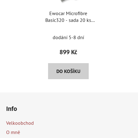
Ewocar Microfibre
Basic320 - sada 20 ks
univerzálních
mikrovláknových utěrek
dodání 5-8 dní
899 Kč
DO KOŠÍKU
Z
á
Info
p
a
Velkoobchod
t
O mně
í