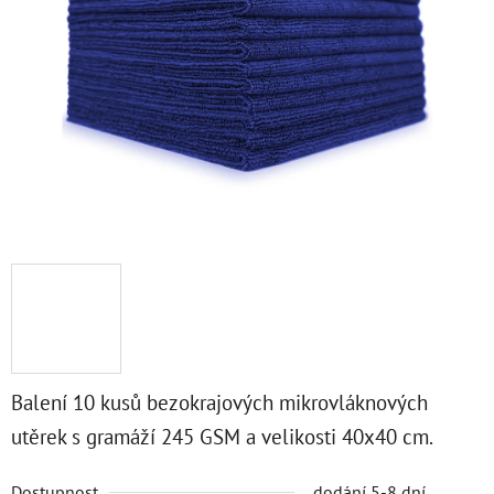
5
hvězdiček.
Balení 10 kusů bezokrajových mikrovláknových
utěrek s gramáží 245 GSM a velikosti 40x40 cm.
Dostupnost
dodání 5-8 dní