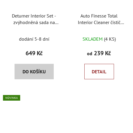
Deturner Interior Set -
Auto Finesse Total
zvýhodněná sada na
Interior Cleaner čistič
interiér
interiéru
dodání 5-8 dní
SKLADEM
(4 KS)
649 Kč
239 Kč
od
DO KOŠÍKU
DETAIL
NOVINKA