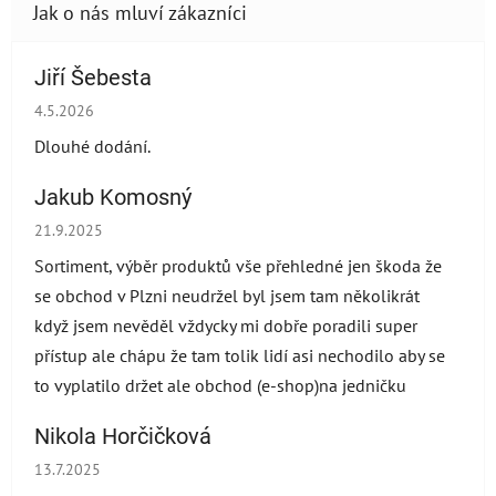
Jiří Šebesta
Hodnocení obchodu je 2 z 5 hvězdiček.
4.5.2026
Dlouhé dodání.
Jakub Komosný
Hodnocení obchodu je 5 z 5 hvězdiček.
21.9.2025
Sortiment, výběr produktů vše přehledné jen škoda že
se obchod v Plzni neudržel byl jsem tam několikrát
když jsem nevěděl vždycky mi dobře poradili super
přístup ale chápu že tam tolik lidí asi nechodilo aby se
to vyplatilo držet ale obchod (e-shop)na jedničku
Nikola Horčičková
Hodnocení obchodu je 5 z 5 hvězdiček.
13.7.2025