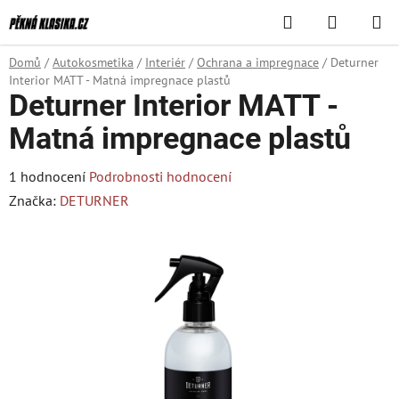
Přejít
Hledat
NÁKUPN
na
KOŠÍK
obsah
Domů
/
Autokosmetika
/
Interiér
/
Ochrana a impregnace
/
Deturner
Interior MATT - Matná impregnace plastů
Deturner Interior MATT -
Matná impregnace plastů
Průměrné
1 hodnocení
Podrobnosti hodnocení
hodnocení
Značka:
DETURNER
produktu
je
5,0
z
5
hvězdiček.