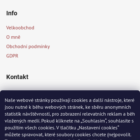
Z
á
Info
p
a
Velkoobchod
t
O mně
í
Obchodní podmínky
GDPR
Kontakt
info
@
peknaklasika.cz
Naše webové stránky používají cookies a další nástroje, které
jsou nutné k běhu webových stránek, ke sběru anonymních
+420 778 002 430
statistik návštěvnosti, pro zobrazení relevatních reklam a běh
vložených medií. Pokud kliknete na „Souhlasím“, souhlasíte s
použitím všech cookies. V tlačítku „Nastavení cookies“
Přijímáme online platby
můžete spravovat, které soubory cookies chcete (ne)povolit.