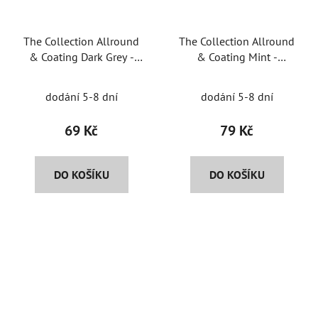
The Collection Allround
The Collection Allround
& Coating Dark Grey -
& Coating Mint -
univerzální
univerzální
mikrovláknová utěrka
mikrovláknová utěrka
dodání 5-8 dní
dodání 5-8 dní
69 Kč
79 Kč
DO KOŠÍKU
DO KOŠÍKU