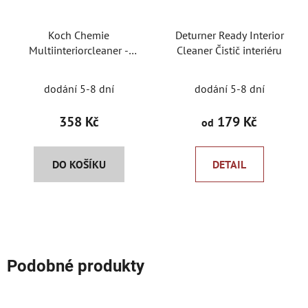
Koch Chemie
Deturner Ready Interior
Multiinteriorcleaner -
Cleaner Čistič interiéru
Čistič interiéru s
Průměrné
rozprašovačem
dodání 5-8 dní
dodání 5-8 dní
hodnocení
produktu
358 Kč
179 Kč
od
je
5,0
DO KOŠÍKU
DETAIL
z
5
hvězdiček.
Podobné produkty