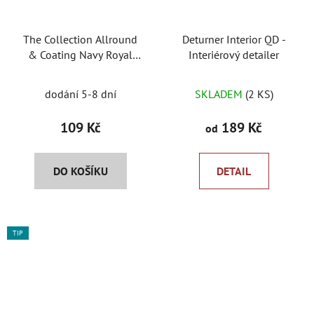
The Collection Allround
Deturner Interior QD -
& Coating Navy Royal
Interiérový detailer
Blue - univerzální
mikrovláknová utěrka
dodání 5-8 dní
SKLADEM
(2 KS)
109 Kč
189 Kč
od
DO KOŠÍKU
DETAIL
TIP