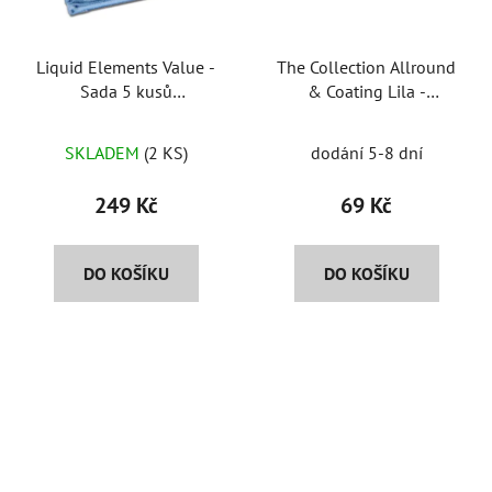
Liquid Elements Value -
The Collection Allround
Sada 5 kusů
& Coating Lila -
mikrovláknových utěrek
univerzální
40x40cm a 310GSM
mikrovláknová utěrka
SKLADEM
(2 KS)
dodání 5-8 dní
249 Kč
69 Kč
DO KOŠÍKU
DO KOŠÍKU