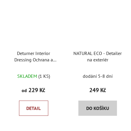
Deturner Interior
NATURAL ECO - Detailer
Dressing Ochrana a
na exteriér
impregnace plastů
Průměrné
SKLADEM
(1 KS)
dodání 5-8 dní
hodnocení
produktu
229 Kč
249 Kč
od
je
5,0
DETAIL
DO KOŠÍKU
z
5
hvězdiček.