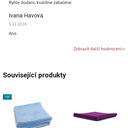
Ryhle dodani, kvalitne zabalene.
Ivana Havova
Hodnocení obchodu je 5 z 5 hvězdiček.
5.12.2024
Ano
Zobrazit další hodnocení
Související produkty
TIP