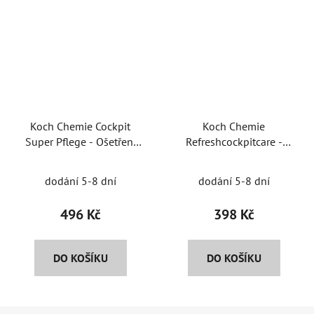
Koch Chemie Cockpit
Koch Chemie
Super Pflege - Ošetření
Refreshcockpitcare -
vnitřních plastů lesklý
Ošetření vnitřních plastů
lesklý s rozpr.
dodání 5-8 dní
dodání 5-8 dní
496 Kč
398 Kč
DO KOŠÍKU
DO KOŠÍKU