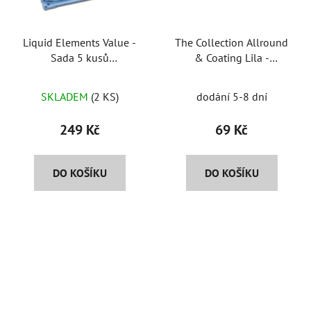
Liquid Elements Value -
The Collection Allround
Sada 5 kusů
& Coating Lila -
mikrovláknových utěrek
univerzální
40x40cm a 310GSM
mikrovláknová utěrka
SKLADEM
(2 KS)
dodání 5-8 dní
249 Kč
69 Kč
DO KOŠÍKU
DO KOŠÍKU