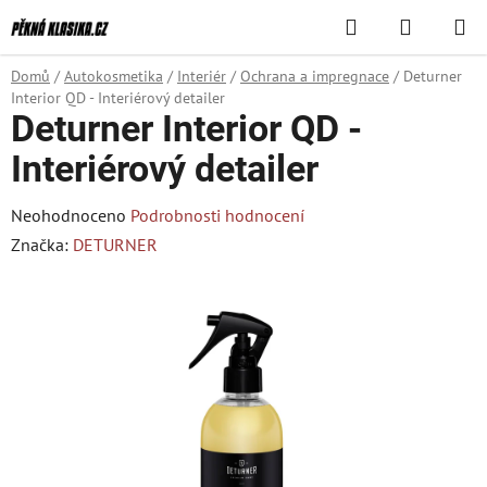
Přejít
Hledat
NÁKUPN
na
KOŠÍK
obsah
Domů
/
Autokosmetika
/
Interiér
/
Ochrana a impregnace
/
Deturner
Interior QD - Interiérový detailer
Deturner Interior QD -
Interiérový detailer
Průměrné
Neohodnoceno
Podrobnosti hodnocení
hodnocení
Značka:
DETURNER
produktu
je
0,0
z
5
hvězdiček.