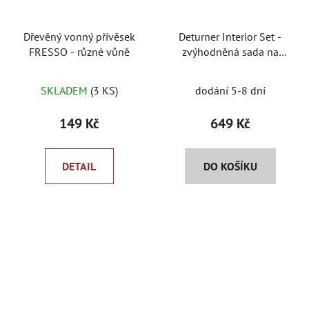
Dřevěný vonný přívěsek
Deturner Interior Set -
FRESSO - různé vůně
zvýhodněná sada na
interiér
Průměrné
SKLADEM
(3 KS)
dodání 5-8 dní
hodnocení
produktu
149 Kč
649 Kč
je
5,0
DETAIL
DO KOŠÍKU
z
5
hvězdiček.