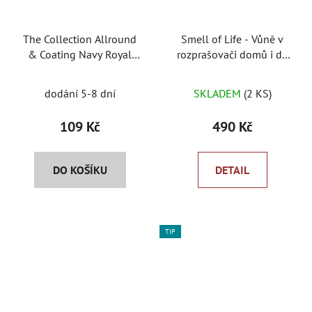
The Collection Allround
Smell of Life - Vůně v
& Coating Navy Royal
rozprašovači domů i do
Blue - univerzální
auta
Průměrné
mikrovláknová utěrka
dodání 5-8 dní
SKLADEM
(2 KS)
hodnocení
produktu
109 Kč
490 Kč
je
5,0
DO KOŠÍKU
DETAIL
z
5
hvězdiček.
TIP