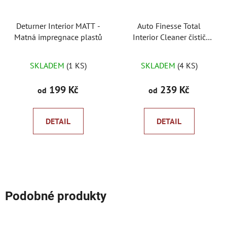
Deturner Interior MATT -
Auto Finesse Total
Matná impregnace plastů
Interior Cleaner čistič
interiéru
Průměrné
SKLADEM
(1 KS)
SKLADEM
(4 KS)
hodnocení
produktu
199 Kč
239 Kč
od
od
je
5,0
DETAIL
DETAIL
z
5
hvězdiček.
Podobné produkty