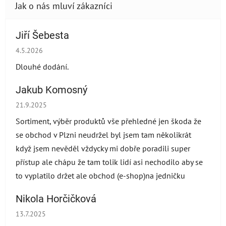
Jiří Šebesta
Hodnocení obchodu je 2 z 5 hvězdiček.
4.5.2026
Dlouhé dodání.
Jakub Komosný
Hodnocení obchodu je 5 z 5 hvězdiček.
21.9.2025
Sortiment, výběr produktů vše přehledné jen škoda že
se obchod v Plzni neudržel byl jsem tam několikrát
když jsem nevěděl vždycky mi dobře poradili super
přístup ale chápu že tam tolik lidí asi nechodilo aby se
to vyplatilo držet ale obchod (e-shop)na jedničku
Nikola Horčičková
Hodnocení obchodu je 5 z 5 hvězdiček.
13.7.2025