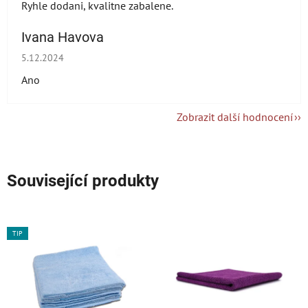
Ryhle dodani, kvalitne zabalene.
Ivana Havova
Hodnocení obchodu je 5 z 5 hvězdiček.
5.12.2024
Ano
Zobrazit další hodnocení
Související produkty
TIP