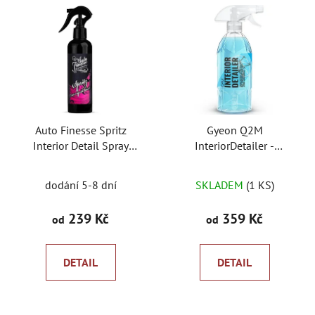
Auto Finesse Spritz
Gyeon Q2M
Interior Detail Spray
InteriorDetailer -
interierový detailer
interiérový detailer
Průměrné
dodání 5-8 dní
SKLADEM
(1 KS)
hodnocení
produktu
239 Kč
359 Kč
od
od
je
5,0
DETAIL
DETAIL
z
5
hvězdiček.