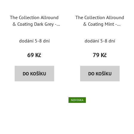
The Collection Allround
The Collection Allround
& Coating Dark Grey -
& Coating Mint -
univerzální
univerzální
mikrovláknová utěrka
mikrovláknová utěrka
dodání 5-8 dní
dodání 5-8 dní
69 Kč
79 Kč
DO KOŠÍKU
DO KOŠÍKU
NOVINKA