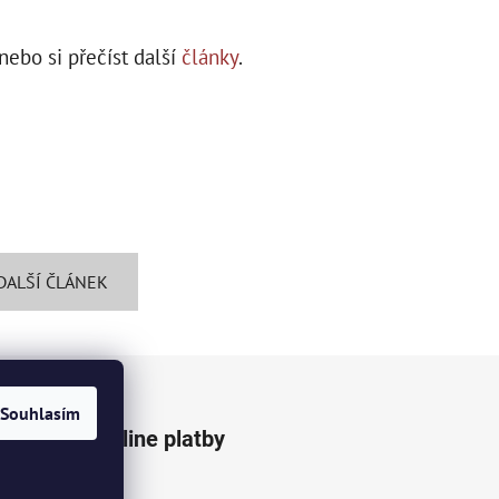
ebo si přečíst další
články
.
DALŠÍ ČLÁNEK
Souhlasím
Přijímáme online platby