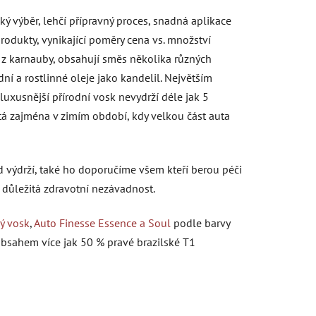
ý výběr, lehčí přípravný proces, snadná aplikace
rodukty, vynikající poměry cena vs. množství
n z karnauby, obsahují směs několika různých
dní a rostlinné oleje jako kandelil. Největším
jluxusnější přírodní vosk nevydrží déle jak 5
tá zajména v zimím období, kdy velkou část auta
d výdrží, také ho doporučíme všem kteří berou péči
e důležitá zdravotní nezávadnost.
ý vosk
,
Auto Finesse Essence a Soul
podle barvy
bsahem více jak 50 % pravé brazilské T1