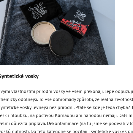
Syntetické vosky
svými vlastnostmi přírodní vosky ve všem překonají. Lépe odpuzuj
chemicky odolnější. To vše dohromady způsobí, že reálná životno
syntetické vosky levnější než přírodní. Ptáte se kde je teda chyba? 
lesk i hloubku, na poctivou Karnaubu ani náhodou nemají. Dalš
velmi důležitá příprava. Dekontaminace (na tu jsme se podívali v
vosků nutností. Do této kategorie se počítají i syntetické vosky s př