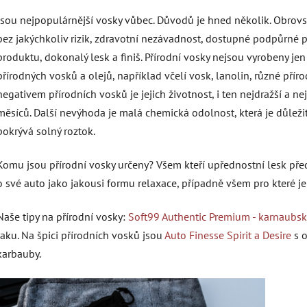
Jsou nejpopulárnější vosky vůbec. Důvodů je hned několik. Obrovsk
bez jakýchkoliv rizik, zdravotní nezávadnost, dostupné podpůrné p
produktu, dokonalý lesk a finiš. Přírodní vosky nejsou vyrobeny je
přírodných vosků a olejů, například včelí vosk, lanolin, různé příro
negativem přírodních vosků je jejich životnost, i ten nejdražší a ne
měsíců. Další nevýhoda je malá chemická odolnost, která je důleži
pokrývá solný roztok.
Komu jsou přírodní vosky určeny? Všem kteří upřednostní lesk pře
o své auto jako jakousi formu relaxace, případně všem pro které j
Naše tipy na přírodní vosky:
Soft99 Authentic Premium - karnaubsk
laku. Na špici přírodních vosků jsou
Auto Finesse Spirit a Desire
s o
karbauby.