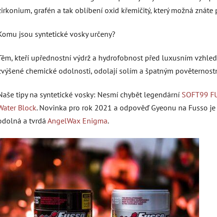
zirkonium, grafén a tak oblíbení oxid křemičitý, který možná znáte
Komu jsou syntetické vosky určeny?
Těm, kteří upřednostní výdrž a hydrofobnost před luxusním vzhlede
zvýšené chemické odolnosti, odolají solím a špatným pověterno
Naše tipy na syntetické vosky: Nesmí chybět legendární
SOFT99 F
Water Block
. Novinka pro rok 2021 a odpověď Gyeonu na Fusso j
odolná a tvrdá
AngelWax Enigma
.