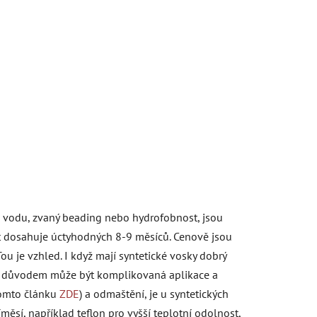
í vodu, zvaný beading nebo hydrofobnost, jsou
st dosahuje úctyhodných 8-9 měsíců. Cenově jsou
Tou je vzhled. I když mají syntetické vosky dobrý
ím důvodem může být komplikovaná aplikace a
 tomto článku
ZDE
)
a odmaštění, je u syntetických
íměsí, například teflon pro vyšší teplotní odolnost,