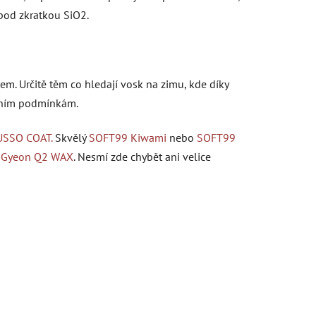
 pod zkratkou SiO2.
m. Určitě těm co hledají vosk na zimu, kde díky
stním podmínkám.
USSO COAT.
Skvělý
SOFT99 Kiwami
nebo
SOFT99
e
Gyeon Q2 WAX
. Nesmí zde chybět ani velice