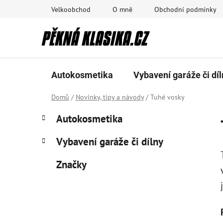
Přejít
Velkoobchod
O mně
Obchodní podmínky
na
obsah
Autokosmetika
Vybavení garáže či díl
Domů
/
Novinky, tipy a návody
/
Tuhé vosky
P
K
Přeskočit
Autokosmetika
a
kategorie
o
t
s
Vybavení garáže či dílny
e
t
g
Značky
r
o
a
r
i
n
e
n
í