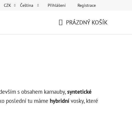
Přihlášení
Registrace
CZK
Čeština
PRÁZDNÝ KOŠÍK
NÁKUPNÍ
KOŠÍK
devším s obsahem karnauby,
syntetické
ako poslední tu máme
hybridní
vosky, které