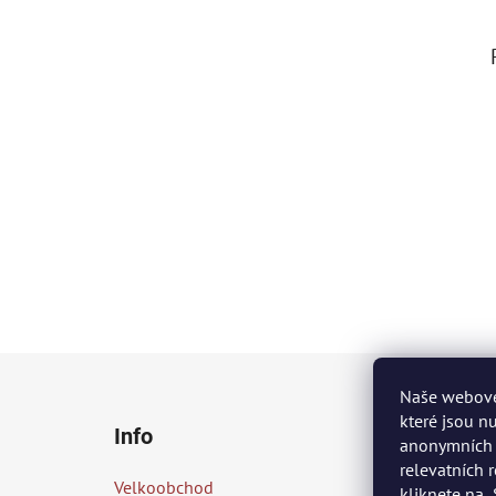
Z
Naše webové 
á
které jsou n
Info
p
anonymních s
relevatních 
a
Velkoobchod
kliknete na 