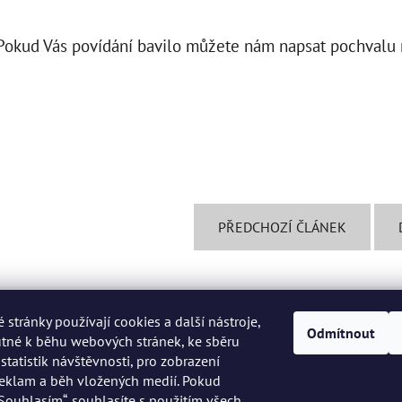
Pokud Vás povídání bavilo můžete nám napsat pochvalu n
PŘEDCHOZÍ ČLÁNEK
stránky používají cookies a další nástroje,
Odmítnout
utné k běhu webových stránek, ke sběru
Kontakt
tatistik návštěvnosti, pro zobrazení
reklam a běh vložených medií. Pokud
„Souhlasím“, souhlasíte s použitím všech
info
@
peknaklasika.cz