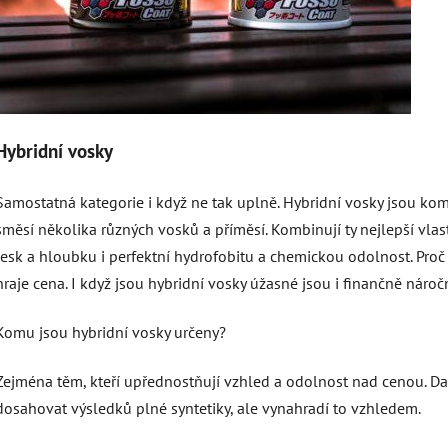
Hybridní vosky
Samostatná kategorie i když ne tak uplně. Hybridní vosky jsou ko
směsí několika různých vosků a příměsí. Kombinují ty nejlepší vlas
lesk a hloubku i perfektní hydrofobitu a chemickou odolnost. Proč 
hraje cena. I když jsou hybridní vosky úžasné jsou i finančně nároč
Komu jsou hybridní vosky určeny?
Zejména těm, kteří upřednostňují vzhled a odolnost nad cenou. Da
dosahovat výsledků plné syntetiky, ale vynahradí to vzhledem.